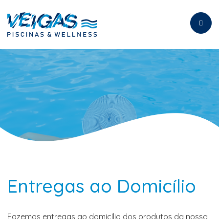
Toggl
naviga
Entregas ao Domicílio
Fazemos entregas ao domicílio dos produtos da nossa